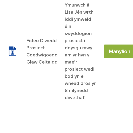
Ymunwch â
Lisa Jên wrth
iddi ymweld
â'n
swyddogion
Fideo Diwedd
prosiect i
Prosiect
ddysgu mwy
Manylion
Coedwigoedd
am yr hyn y
Glaw Celtaidd
mae'r
prosiect wedi
bod yn ei
wneud dros yr
8 mlynedd
diwethaf.