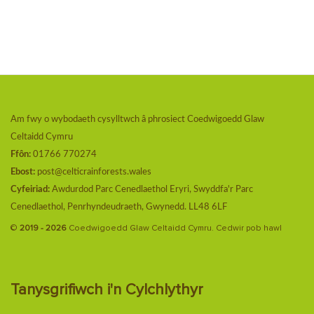
Am fwy o wybodaeth cysylltwch â phrosiect Coedwigoedd Glaw
Celtaidd Cymru
Ffôn:
01766 770274
Ebost:
post@celticrainforests.wales
Cyfeiriad:
Awdurdod Parc Cenedlaethol Eryri, Swyddfa'r Parc
Cenedlaethol, Penrhyndeudraeth, Gwynedd. LL48 6LF
©
2019 - 2026
Coedwigoedd Glaw Celtaidd Cymru. Cedwir pob hawl
Tanysgrifiwch i'n Cylchlythyr