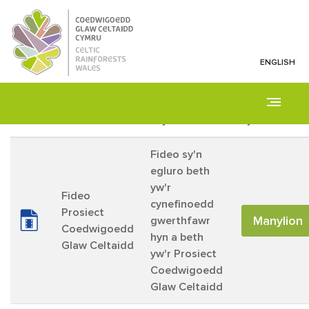
Fideos
ENGLISH
2 results:
Math
Teitl
Crynodeb
Cyswllt
Fideo sy'n
egluro beth
yw'r
Fideo
cynefinoedd
Prosiect
Manylion
gwerthfawr
Coedwigoedd
hyn a beth
Glaw Celtaidd
yw'r Prosiect
Coedwigoedd
Glaw Celtaidd