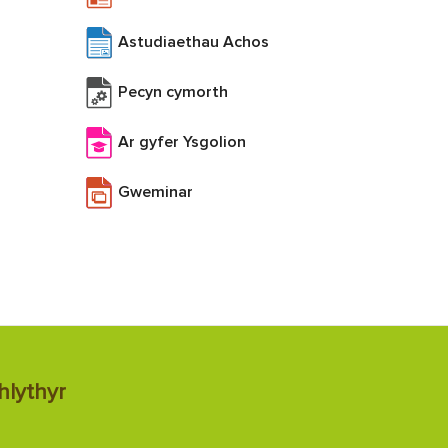
Astudiaethau Achos
Pecyn cymorth
Ar gyfer Ysgolion
Gweminar
hlythyr