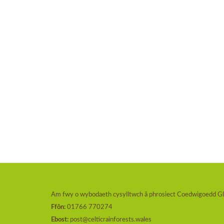
Am fwy o wybodaeth cysylltwch â phrosiect Coedwigoedd G
Ffôn:
01766 770274
Ebost:
post@celticrainforests.wales