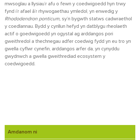
mwsoglau a llysiau’r afu o fewn y coedwigoedd hyn trwy
fynd i’r afael â’r rhywogaethau ymledol, yn enwedig y
Rhododendron ponticum,
sy’n bygwth statws cadwraethol
y coedlannau. Bydd y cynllun hefyd yn datblygu rheolaeth
actif o goedwigoedd yn ogystal ag arddangos pori
gweithredol a thechnegau adfer coedwig fydd yn eu tro yn
gwella cyflwr cynefin, arddangos arfer da, yn cynyddu
gwydnwch a gwella gweithrediad ecosystem y
coedwigoedd.
Amdanom ni