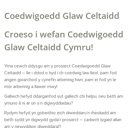
Coedwigoedd Glaw Celtaidd
Croeso i wefan Coedwigoedd
Glaw Celtaidd Cymru!
Yma cewch ddysgu am y prosiect Coedwigoedd Glaw
Celtaidd – lle i ddod o hyd i’ch coedwig law lleol, pam fod
angen gwarchod y cynefin arbennig hwn, pam ei fod yn le
mor arbennig a llawer mwy!
Gallwch hefyd ddarganfod sut gallech chi helpu, neu beth am
ymuno â ni ar un o’n digwyddiadau?
Rydym hefyd yn gobeithio eich diweddaru’n rheoliadd am
beth sydd yn digwydd gyda’r prosiect – cadwch lygaid allan
am y newyddion diweddaraf!