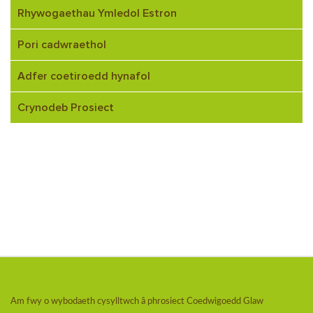
Rhywogaethau Ymledol Estron
Pori cadwraethol
Adfer coetiroedd hynafol
Crynodeb Prosiect
Am fwy o wybodaeth cysylltwch â phrosiect Coedwigoedd Glaw