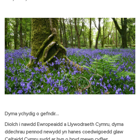
Dyma ychydig o gefndir…
Diolch i nawdd Ewropeaidd a Llywodraeth Cymru, dyma
ddechrau pennod newydd yn hanes coedwigoedd glaw
Celtaidd Cymru sydd ar hyn o bryd mewn cyflwr