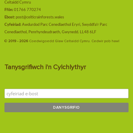
Celtaidd Cymru
Ffôn:
01766 770274
Ebost:
post@celticrainforests.wales
Cyfeiriad:
Awdurdod Parc Cenedlaethol Eryri, Swyddfa'r Parc
Cenedlaethol, Penrhyndeudraeth, Gwynedd. LL48 6LF
©
2019 - 2026
Coedwigoedd Glaw Celtaidd Cymru. Cedwir pob hawl
Tanysgrifiwch i'n Cylchlythyr