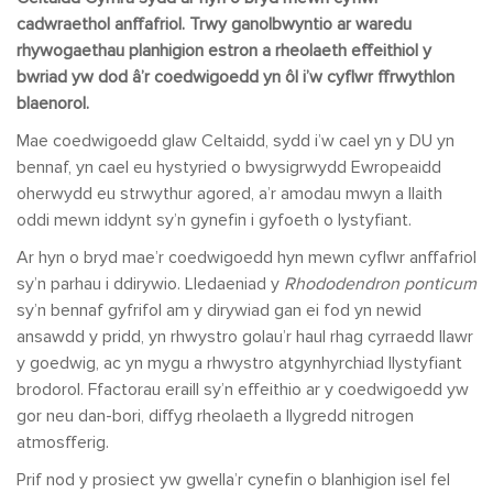
cadwraethol anffafriol. Trwy ganolbwyntio ar waredu
rhywogaethau planhigion estron a rheolaeth effeithiol y
bwriad yw dod â’r coedwigoedd yn ôl i’w cyflwr ffrwythlon
blaenorol.
Mae coedwigoedd glaw Celtaidd, sydd i’w cael yn y DU yn
bennaf, yn cael eu hystyried o bwysigrwydd Ewropeaidd
oherwydd eu strwythur agored, a’r amodau mwyn a llaith
oddi mewn iddynt sy’n gynefin i gyfoeth o lystyfiant.
Ar hyn o bryd mae’r coedwigoedd hyn mewn cyflwr anffafriol
sy’n parhau i ddirywio. Lledaeniad y
Rhododendron ponticum
sy’n bennaf gyfrifol am y dirywiad gan ei fod yn newid
ansawdd y pridd, yn rhwystro golau’r haul rhag cyrraedd llawr
y goedwig, ac yn mygu a rhwystro atgynhyrchiad llystyfiant
brodorol. Ffactorau eraill sy’n effeithio ar y coedwigoedd yw
gor neu dan-bori, diffyg rheolaeth a llygredd nitrogen
atmosfferig.
Prif nod y prosiect yw gwella’r cynefin o blanhigion isel fel